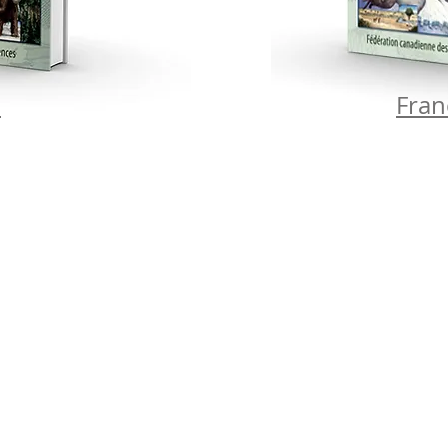
h
Fran